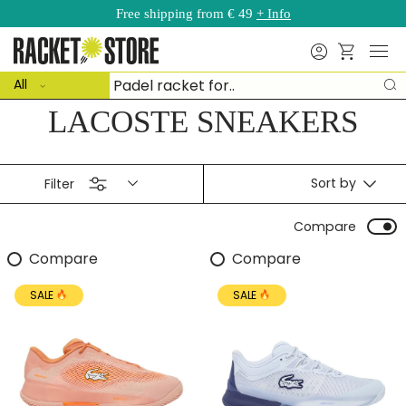
Free shipping from € 49
+ Info
Skip to content
Menu
Search
Basket
ct type
Search
All
S
LACOSTE SNEAKERS
Sort by
Filter
Compare
Compare
Compare
SALE
SALE