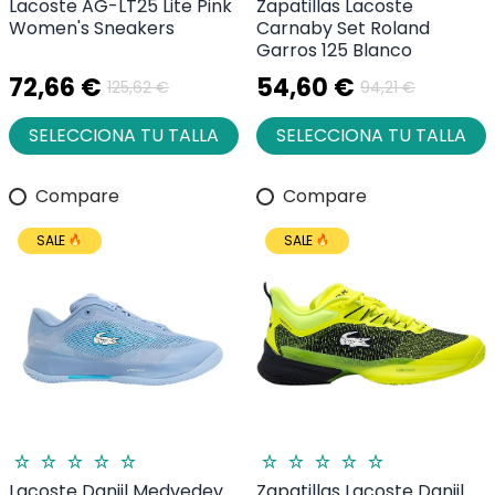
Lacoste AG-LT25 Lite Pink
Zapatillas Lacoste
Women's Sneakers
Carnaby Set Roland
Garros 125 Blanco
72,66 €
54,60 €
125,62 €
94,21 €
SELECCIONA TU TALLA
SELECCIONA TU TALLA
Compare
Compare
SALE
SALE
Lacoste Daniil Medvedev
Zapatillas Lacoste Daniil