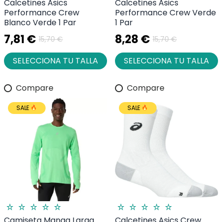
Calcetines Asics
Calcetines Asics
Performance Crew
Performance Crew Verde
Blanco Verde 1 Par
1 Par
7,81 €
8,28 €
15,70 €
15,70 €
SELECCIONA TU TALLA
SELECCIONA TU TALLA
Compare
Compare
SALE
SALE
Camiseta Manga Larga
Calcetines Asics Crew