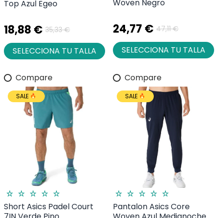
Woven Negro
Top Azul Egeo
24,77 €
18,88 €
47,11 €
35,33 €
SELECCIONA TU TALLA
SELECCIONA TU TALLA
Compare
Compare
SALE
SALE
Short Asics Padel Court
Pantalon Asics Core
7IN Verde Pino
Woven Azul Medianoche