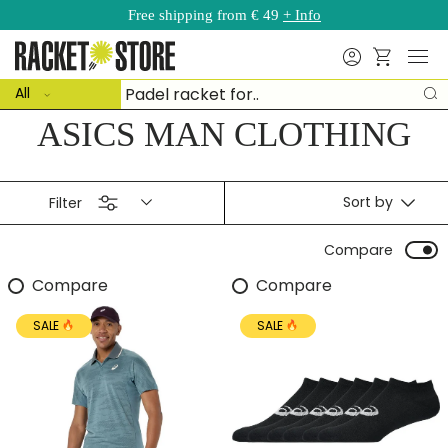
Free shipping from € 49
+ Info
Skip to content
Menu
Search
Basket
ct type
Search
All
S
ASICS MAN CLOTHING
Sort by
Filter
Compare
Compare
Compare
SALE
SALE